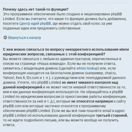
Почему здесь нет такой-то функции?
Это программное обеспечение было создано и лицензировано phpBB
Limited. Если вы считаете, что какая-то функция должна быть добавлена,
посетите
Центр идей phpBB
, где можно отдать свой голос за уже
поданные идеи или предложить собственные.
Вернуться к началу
С кем можно связаться по вопросу некорректного использования и/или
юридических вопросов, связанных с этой конференцией?
Вы можете связаться с любым из администраторов, перечисленных в
списке на странице «Наша команда». Если вы не получили ответа,
свяжитесь с владельцем домена (сделайте
whois lookup
) или, если
конференция находится на бесплатном домене (например, chat.ru,
Yahoo!, free.fr, f2s.com и т. п.), с руководством или техподдержкой данного
домена. Учтите, что phpBB Limited
не имеет никакого контроля над
данной конференцией
и не может нести никакой ответственности за то,
кем и как данная конференция используется. Не обращайтесь к phpBB
Limited по юридическим вопросам (о приостановке работы конференции,
ответственности за неё и т. д.), которые
не относятся напрямую
к сайту
phpBB.com или которые частично относятся к программному
обеспечению phpBB Limited. Если же вы всё-таки пошлёте email в адрес
phpBB Limited об использовании данной конференции
третьей стороной
,
то не ждите подробного письма, или вы можете вообще не получить
ответа.