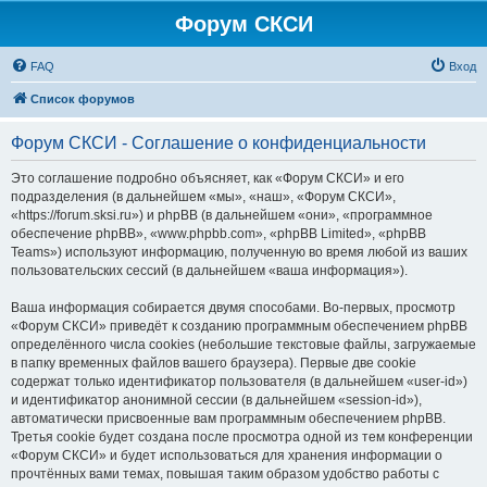
Форум СКСИ
FAQ
Вход
Список форумов
Форум СКСИ - Соглашение о конфиденциальности
Это соглашение подробно объясняет, как «Форум СКСИ» и его
подразделения (в дальнейшем «мы», «наш», «Форум СКСИ»,
«https://forum.sksi.ru») и phpBB (в дальнейшем «они», «программное
обеспечение phpBB», «www.phpbb.com», «phpBB Limited», «phpBB
Teams») используют информацию, полученную во время любой из ваших
пользовательских сессий (в дальнейшем «ваша информация»).
Ваша информация собирается двумя способами. Во-первых, просмотр
«Форум СКСИ» приведёт к созданию программным обеспечением phpBB
определённого числа cookies (небольшие текстовые файлы, загружаемые
в папку временных файлов вашего браузера). Первые две cookie
содержат только идентификатор пользователя (в дальнейшем «user-id»)
и идентификатор анонимной сессии (в дальнейшем «session-id»),
автоматически присвоенные вам программным обеспечением phpBB.
Третья cookie будет создана после просмотра одной из тем конференции
«Форум СКСИ» и будет использоваться для хранения информации о
прочтённых вами темах, повышая таким образом удобство работы с