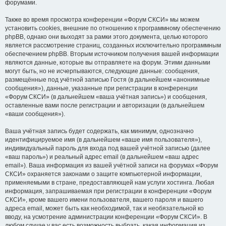
форумами.
Также во время просмотра конференции «Форум СКСИ» мы можем
установить cookies, внешние по отношению к программному обеспечению
phpBB, однако они выходят за рамки этого документа, целью которого
является рассмотрение страниц, созданных исключительно программным
обеспечением phpBB. Вторым источником получения вашей информации
являются данные, которые вы отправляете на форум. Этими данными
могут быть, но не исчерпываются, следующие данные: сообщения,
размещённые под учётной записью Гостя (в дальнейшем «анонимные
сообщения»), данные, указанные при регистрации в конференции
«Форум СКСИ» (в дальнейшем «ваша учётная запись») и сообщения,
оставленные вами после регистрации и авторизации (в дальнейшем
«ваши сообщения»).
Ваша учётная запись будет содержать, как минимум, однозначно
идентифицируемое имя (в дальнейшем «ваше имя пользователя»),
индивидуальный пароль для входа под вашей учётной записью (далее
«ваш пароль») и реальный адрес email (в дальнейшем «ваш адрес
email»). Ваша информация из вашей учётной записи на форумах «Форум
СКСИ» охраняется законами о защите компьютерной информации,
применяемыми в стране, предоставляющей нам услуги хостинга. Любая
информация, запрашиваемая при регистрации в конференции «Форум
СКСИ», кроме вашего имени пользователя, вашего пароля и вашего
адреса email, может быть как необходимой, так и необязательной ко
вводу, на усмотрение администрации конференции «Форум СКСИ». В
любом случае у вас есть возможность выбрать, какая информация из