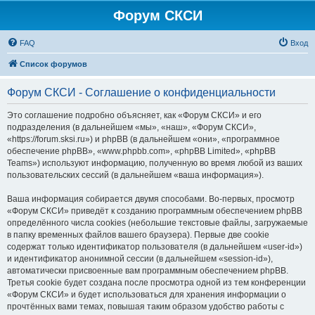
Форум СКСИ
FAQ
Вход
Список форумов
Форум СКСИ - Соглашение о конфиденциальности
Это соглашение подробно объясняет, как «Форум СКСИ» и его
подразделения (в дальнейшем «мы», «наш», «Форум СКСИ»,
«https://forum.sksi.ru») и phpBB (в дальнейшем «они», «программное
обеспечение phpBB», «www.phpbb.com», «phpBB Limited», «phpBB
Teams») используют информацию, полученную во время любой из ваших
пользовательских сессий (в дальнейшем «ваша информация»).
Ваша информация собирается двумя способами. Во-первых, просмотр
«Форум СКСИ» приведёт к созданию программным обеспечением phpBB
определённого числа cookies (небольшие текстовые файлы, загружаемые
в папку временных файлов вашего браузера). Первые две cookie
содержат только идентификатор пользователя (в дальнейшем «user-id»)
и идентификатор анонимной сессии (в дальнейшем «session-id»),
автоматически присвоенные вам программным обеспечением phpBB.
Третья cookie будет создана после просмотра одной из тем конференции
«Форум СКСИ» и будет использоваться для хранения информации о
прочтённых вами темах, повышая таким образом удобство работы с