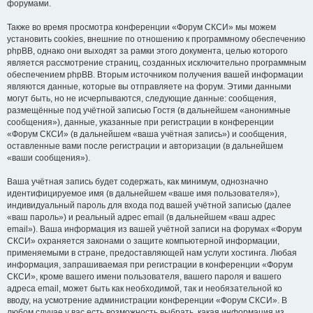
форумами.
Также во время просмотра конференции «Форум СКСИ» мы можем
установить cookies, внешние по отношению к программному обеспечению
phpBB, однако они выходят за рамки этого документа, целью которого
является рассмотрение страниц, созданных исключительно программным
обеспечением phpBB. Вторым источником получения вашей информации
являются данные, которые вы отправляете на форум. Этими данными
могут быть, но не исчерпываются, следующие данные: сообщения,
размещённые под учётной записью Гостя (в дальнейшем «анонимные
сообщения»), данные, указанные при регистрации в конференции
«Форум СКСИ» (в дальнейшем «ваша учётная запись») и сообщения,
оставленные вами после регистрации и авторизации (в дальнейшем
«ваши сообщения»).
Ваша учётная запись будет содержать, как минимум, однозначно
идентифицируемое имя (в дальнейшем «ваше имя пользователя»),
индивидуальный пароль для входа под вашей учётной записью (далее
«ваш пароль») и реальный адрес email (в дальнейшем «ваш адрес
email»). Ваша информация из вашей учётной записи на форумах «Форум
СКСИ» охраняется законами о защите компьютерной информации,
применяемыми в стране, предоставляющей нам услуги хостинга. Любая
информация, запрашиваемая при регистрации в конференции «Форум
СКСИ», кроме вашего имени пользователя, вашего пароля и вашего
адреса email, может быть как необходимой, так и необязательной ко
вводу, на усмотрение администрации конференции «Форум СКСИ». В
любом случае у вас есть возможность выбрать, какая информация из