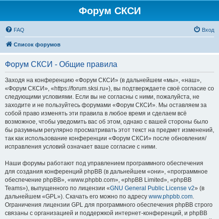
Форум СКСИ
FAQ
Вход
Список форумов
Форум СКСИ - Общие правила
Заходя на конференцию «Форум СКСИ» (в дальнейшем «мы», «наш»,
«Форум СКСИ», «https://forum.sksi.ru»), вы подтверждаете своё согласие со
следующими условиями. Если вы не согласны с ними, пожалуйста, не
заходите и не пользуйтесь форумами «Форум СКСИ». Мы оставляем за
собой право изменять эти правила в любое время и сделаем всё
возможное, чтобы уведомить вас об этом, однако с вашей стороны было
бы разумным регулярно просматривать этот текст на предмет изменений,
так как использование конференции «Форум СКСИ» после обновления/
исправления условий означает ваше согласие с ними.
Наши форумы работают под управлением программного обеспечения
для создания конференций phpBB (в дальнейшем «они», «программное
обеспечение phpBB», «www.phpbb.com», «phpBB Limited», «phpBB
Teams»), выпущенного по лицензии «
GNU General Public License v2
» (в
дальнейшем «GPL»). Скачать его можно по адресу
www.phpbb.com
.
Ограничения лицензии GPL для программного обеспечения phpBB строго
связаны с организацией и поддержкой интернет-конференций, и phpBB