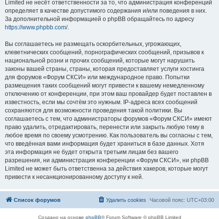
Limited не несёт ответственности за то, что администрация конференций
определяет в качестве допустимого содержания и/или поведения в них.
За дополнительной информацией о phpBB обращайтесь по адресу
https://www.phpbb.com/
.
Вы соглашаетесь не размещать оскорбительных, угрожающих,
клеветнических сообщений, порнографических сообщений, призывов к
национальной розни и прочих сообщений, которые могут нарушить
законы вашей страны, страны, которая предоставляет услуги хостинга
для форумов «Форум СКСИ» или международное право. Попытки
размещения таких сообщений могут привести к вашему немедленному
отключению от конференции, при этом ваш провайдер будет поставлен в
известность, если мы сочтём это нужным. IP-адреса всех сообщений
сохраняются для возможности проведения такой политики. Вы
соглашаетесь с тем, что администраторы форумов «Форум СКСИ» имеют
право удалить, отредактировать, перенести или закрыть любую тему в
любое время по своему усмотрению. Как пользователь вы согласны с тем,
что введённая вами информация будет храниться в базе данных. Хотя
эта информация не будет открыта третьим лицам без вашего
разрешения, ни администрация конференции «Форум СКСИ», ни phpBB
Limited не может быть ответственна за действия хакеров, которые могут
привести к несанкционированному доступу к ней.
Список форумов
Удалить cookies
Часовой пояс:
UTC+03:00
Создано на основе
phpBB
® Forum Software © phpBB Limited